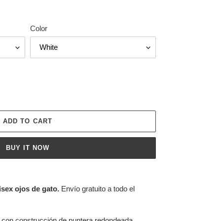
Color
ADD TO CART
BUY IT NOW
isex ojos de gato.
Envío gratuito a todo el
a con construcción de puntera redondeada.