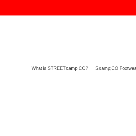
Skip
to
content
What is STREET&amp;CO?
S&amp;CO Footwea