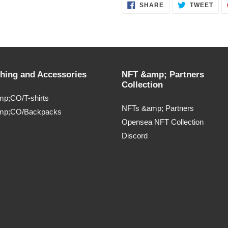
SHARE
TWE
SHARE
TWEET
ON
ON
FACEBOOK
TWI
thing and Accessories
NFT &amp; Partners
Collection
p;CO/T-shirts
NFTs &amp; Partners
mp;CO/Backpacks
Opensea NFT Collection
Discord