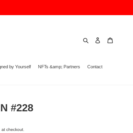
Search
Log in
Cart
ed by Yourself
NFTs &amp; Partners
Contact
N #228
 at checkout.