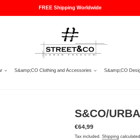
FREE Shipping Worldwide
r
S&amp;CO Clothing and Accessories
S&amp;CO Design
S&CO/URBA
Regular
€64,99
price
Tax included.
Shipping
calculated