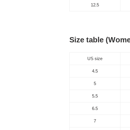
12.5
Size table (Wom
US size
4.5
5
5.5
6.5
7