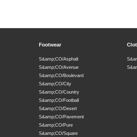
Footwear
Clo
S&amp;CO/Asphalt
S&am
S&amp;CO/Avenue
S&a
S&amp;CO/Boulevard
S&amp;CO/City
S&amp;CO/Country
S&amp;CO/Football
S&amp;CO/Desert
S&amp;CO/Pavement
S&amp;CO/Pure
S&amp;CO/Square