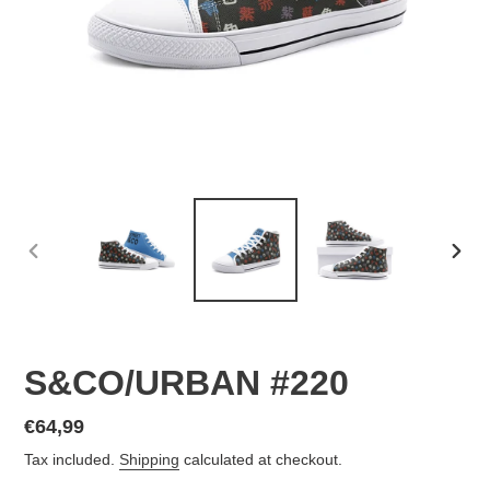
PREVIOUS
NEX
SLIDE
SLID
S&CO/URBAN #220
Regular
€64,99
price
Tax included.
Shipping
calculated at checkout.