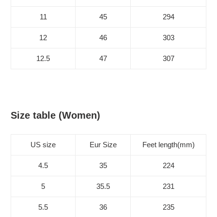
11
45
294
12
46
303
12.5
47
307
Size table (Women)
US size
Eur Size
Feet length(mm)
4.5
35
224
5
35.5
231
5.5
36
235